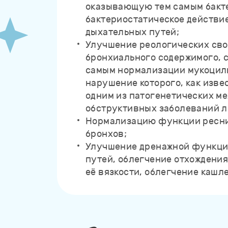
оказывающую тем самым бакт
бактериостатическое действи
дыхательных путей;
Улучшение реологических св
бронхиального содержимого, 
самым нормализации мукоцил
нарушение которого, как изве
одним из патогенетических м
обструктивных заболеваний л
Нормализацию функции ресни
бронхов;
Улучшение дренажной функци
путей, облегчение отхождения
её вязкости, облегчение кашл