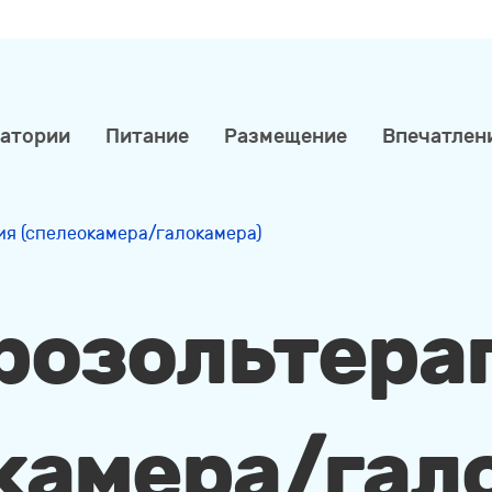
натории
Питание
Размещение
Впечатлен
ия (спелеокамера/галокамера)
розольтера
камера/гал