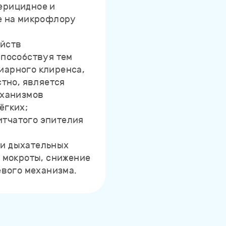
ерицидное и
е на микрофлору
ойств
способствуя тем
иарного клиренса,
стно, является
еханизмов
ёгких;
тчатого эпителия
и дыхательных
 мокроты, снижение
евого механизма.