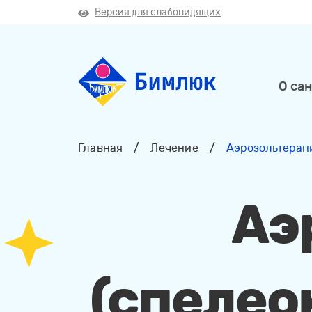
Версия для слабовидящих
О са
Главная
/
Лечение
/
Аэрозольтерап
Аэ
(спелео