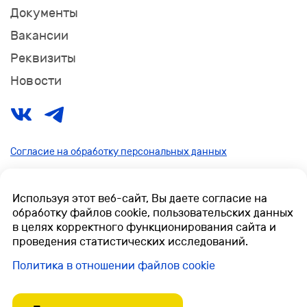
Документы
Вакансии
Реквизиты
Новости
Согласие на обработку персональных данных
Политика конфиденциальности
Политика в отношении файлов cookie
Используя этот веб-сайт, Вы даете согласие на
обработку файлов cookie, пользовательских данных
Независимая оценка качества условий оказания услуг
в целях корректного функционирования сайта и
проведения статистических исследований.
медицинскими организациями
Политика в отношении файлов cookie
© 2022 Официальный сайт ФГБУ ДС «Бимлюк»
Минздрава России.