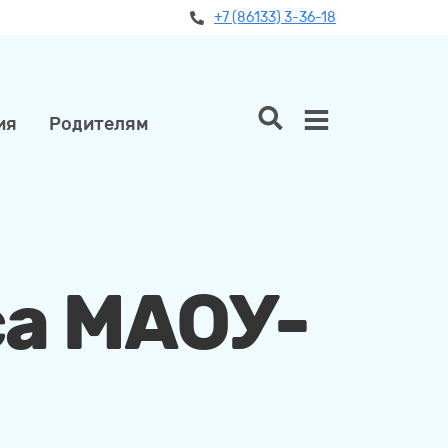
+7 (86133) 3-36-18
ия
Родителям
са МАОУ-