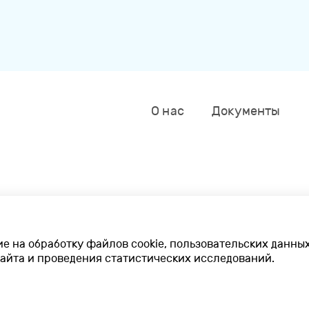
О нас
Документы
ных
ие на обработку файлов cookie, пользовательских данны
айта и проведения статистических исследований.
азания услуг медицинскими организациями
юк» Минздрава России.