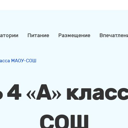
натории
Питание
Размещение
Впечатлен
класса МАОУ-СОШ
 4 «A» клас
СОШ