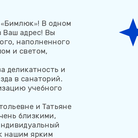
 «Бимлюк»! В одном
в Ваш адрес! Вы
ного, наполненного
ом и светом,
за деликатность и
зда в санаторий.
низацию учебного
тольевне и Татьяне
чень близкими,
 индивидуальный
 к нашим ярким