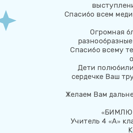
выступлени
Спасибо всем меди
Огромная б
разнообразные 
Спасибо всему те
Дети полюбили 
сердечке Ваш тру
Желаем Вам дальне
«БИМЛЮК
Учитель 4 «A» к
К