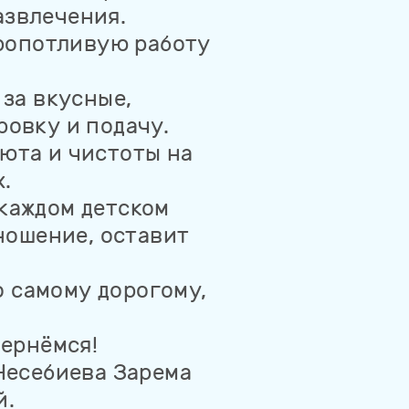
азвлечения.
кропотливую работу
за вкусные,
ровку и подачу.
уюта и чистоты на
.
 каждом детском
тношение, оставит
о самому дорогому,
ернёмся!
Чесебиева Зарема
й.